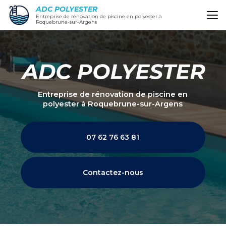
Aller
ADC POLYESTER
au
Entreprise de rénovation de piscine en polyester à
Roquebrune-sur-Argens
contenu
principal
Entreprise de rénovation de piscine en
polyester
à Roquebrune-sur-Argens
07 62 76 63 81
Contactez-nous