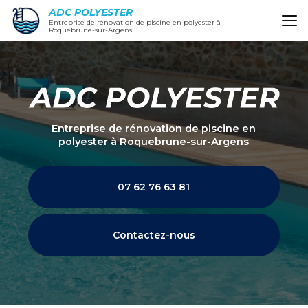
Aller
ADC POLYESTER
au
Entreprise de rénovation de piscine en polyester à
Roquebrune-sur-Argens
contenu
principal
Entreprise de rénovation de piscine en
polyester
à Roquebrune-sur-Argens
07 62 76 63 81
Contactez-nous