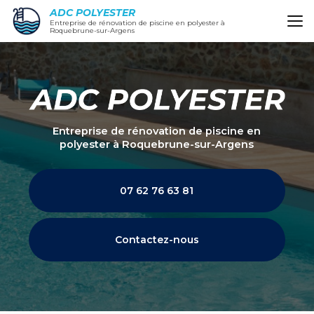
Aller
ADC POLYESTER
au
Entreprise de rénovation de piscine en polyester à
Roquebrune-sur-Argens
contenu
principal
Entreprise de rénovation de piscine en
polyester
à Roquebrune-sur-Argens
07 62 76 63 81
Contactez-nous