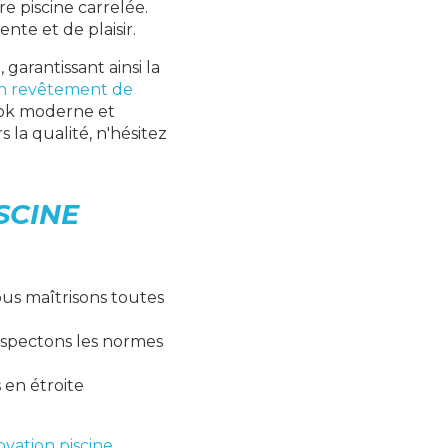
e piscine carrelée.
nte et de plaisir.
e
, garantissant ainsi la
n revêtement de
ook moderne et
la qualité, n'hésitez
SCINE
us maîtrisons toutes
respectons les normes
s en étroite
ovation piscine