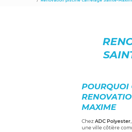
Renovation piscine carrelage Sainte-Maxim
RENO
SAIN
POURQUOI 
RENOVATION
MAXIME
Chez
ADC Polyester
une ville côtière c