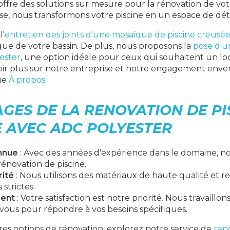
 offre des solutions sur mesure pour la rénovation de votr
se, nous transformons votre piscine en un espace de déte
l'
entretien des joints d'une mosaïque de piscine creusé
ique de votre bassin. De plus, nous proposons la
pose d'u
yester
, une option idéale pour ceux qui souhaitent un l
ir plus sur notre entreprise et notre engagement envers 
age
À propos
.
GES DE LA RENOVATION DE PI
 AVEC ADC POLYESTER
nnue
: Avec des années d'expérience dans le domaine, no
rénovation de piscine.
rité
: Nous utilisons des matériaux de haute qualité et 
 strictes.
ient
: Votre satisfaction est notre priorité. Nous travaillon
 vous pour répondre à vos besoins spécifiques.
res options de rénovation, explorez notre service de
ren