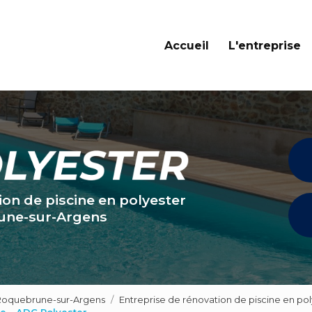
Navigation principale
Accueil
L'entreprise
ion de piscine en polyester
une-sur-Argens
 Roquebrune-sur-Argens
Entreprise de rénovation de piscine en po