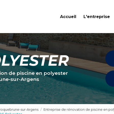
Navigation principale
Accueil
L'entreprise
ion de piscine en polyester
une-sur-Argens
 Roquebrune-sur-Argens
Entreprise de rénovation de piscine en po