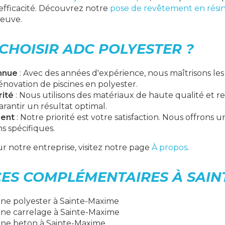
efficacité. Découvrez notre
pose de revêtement en résin
euve.
CHOISIR ADC POLYESTER ?
nnue
: Avec des années d'expérience, nous maîtrisons les
énovation de piscines en polyester.
rité
: Nous utilisons des matériaux de haute qualité et 
rantir un résultat optimal.
ient
: Notre priorité est votre satisfaction. Nous offrons 
s spécifiques.
ur notre entreprise, visitez notre page
À propos
.
CES COMPLÉMENTAIRES À SAIN
ine polyester à Sainte-Maxime
ine carrelage à Sainte-Maxime
ine beton à Sainte-Maxime