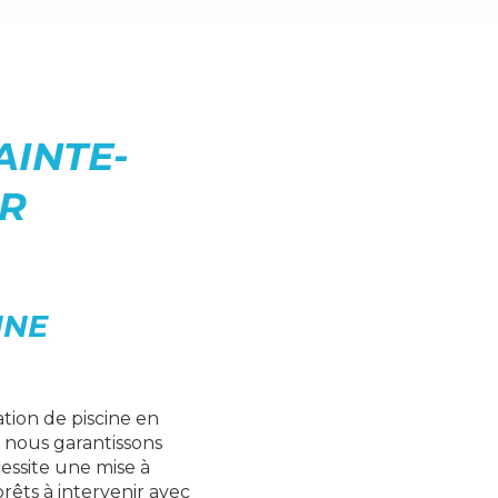
AINTE-
ER
INE
ation de piscine en
, nous garantissons
cessite une mise à
prêts à intervenir avec