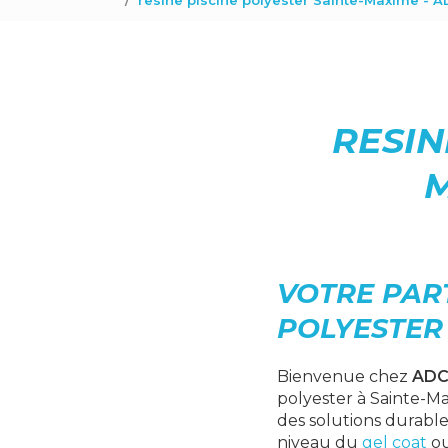
resine piscine polyester Sainte-Maxime - A
RESIN
M
VOTRE PART
POLYESTER
Bienvenue chez
ADC
polyester à Sainte-Ma
des solutions durable
niveau du
gel coat
ou