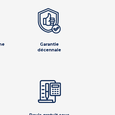
me
Garantie
décennale