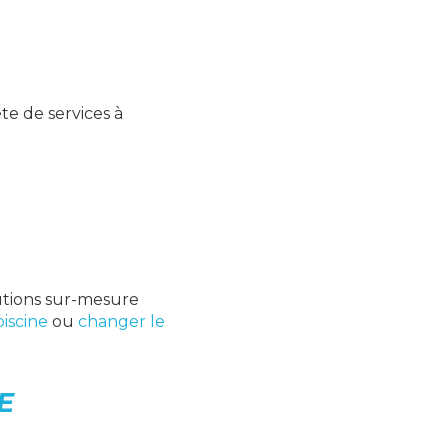
e de services à
utions sur-mesure
piscine
ou
changer le
E