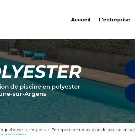
Navigation principale
Accueil
L'entreprise
ion de piscine en polyester
une-sur-Argens
 Roquebrune-sur-Argens
Entreprise de rénovation de piscine en po