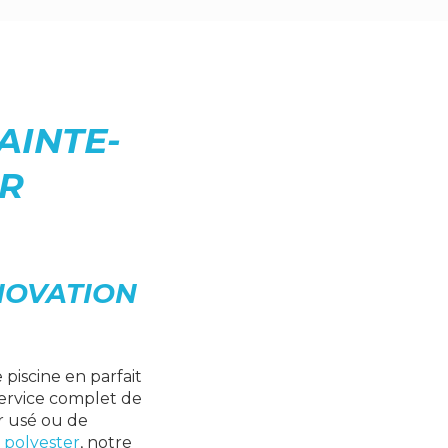
AINTE-
ER
NOVATION
 piscine en parfait
service complet de
r usé ou de
 polyester
, notre