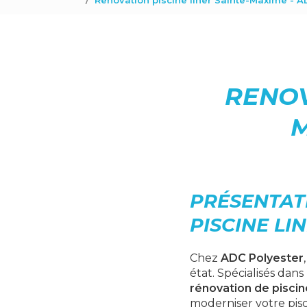
Renovation piscine liner Sainte-Maxime - A
RENOV
M
PRÉSENTAT
PISCINE LI
Chez
ADC Polyester
état. Spécialisés dans
rénovation de piscine
moderniser votre pis