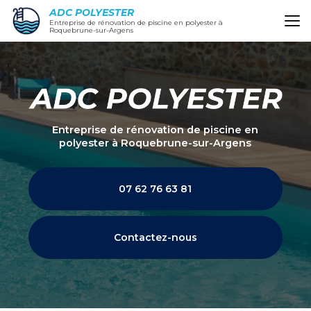
Aller
ADC POLYESTER
au
Entreprise de rénovation de piscine en polyester à
Roquebrune-sur-Argens
contenu
principal
Entreprise de rénovation de piscine en
polyester
à Roquebrune-sur-Argens
07 62 76 63 81
Contactez-nous