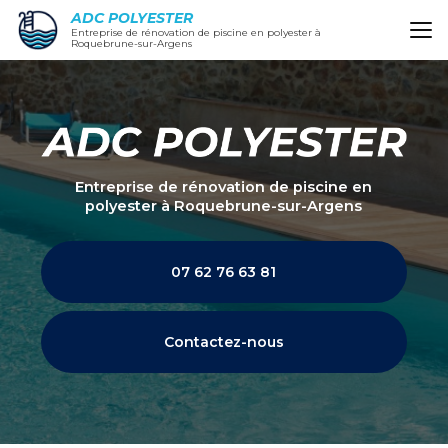
Aller
ADC POLYESTER
au
Entreprise de rénovation de piscine en polyester à
Roquebrune-sur-Argens
contenu
principal
Entreprise de rénovation de piscine en
polyester
à Roquebrune-sur-Argens
07 62 76 63 81
Contactez-nous