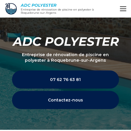
Aller
ADC POLYESTER
au
Entreprise de rénovation de piscine en polyester à
Roquebrune-sur-Argens
contenu
principal
Entreprise de rénovation de piscine en
polyester
à Roquebrune-sur-Argens
07 62 76 63 81
Contactez-nous