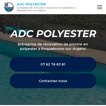
Aller
ADC POLYESTER
au
Entreprise de rénovation de piscine en polyester à
Roquebrune-sur-Argens
contenu
principal
Entreprise de rénovation de piscine en
polyester
à Roquebrune-sur-Argens
07 62 76 63 81
Contactez-nous