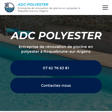
Aller
ADC POLYESTER
au
Entreprise de rénovation de piscine en polyester à
Roquebrune-sur-Argens
contenu
principal
Entreprise de rénovation de piscine en
polyester
à Roquebrune-sur-Argens
07 62 76 63 81
Contactez-nous