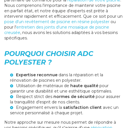
partenaire de confiance pour la
réparation de votre piscine
.
Nous comprenons l'importance de maintenir votre piscine
en parfait état, et notre équipe d'experts est prête à
intervenir rapidement et efficacement. Que ce soit pour un
pose d'un revêtement de piscine en résine polyester
ou
pour l'
entretien des joints d'une mosaïque de piscine
creusée
, nous avons les solutions adaptées à vos besoins
spécifiques.
POURQUOI CHOISIR ADC
POLYESTER ?
Expertise reconnue
dans la réparation et la
rénovation de piscines en polyester.
Utilisation de matériaux de
haute qualité
pour
garantir une durabilité et une esthétique optimales.
Respect strict des
normes de sécurité
pour assurer
la tranquillité d'esprit de nos clients.
Engagement envers la
satisfaction client
avec un
service personnalisé à chaque projet.
Notre approche sur mesure nous permet de répondre à
vos besoins spécifiques, qu'il s'agisse d'une
rénovation