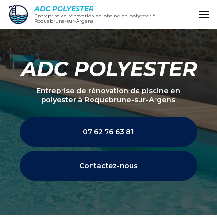
Aller
ADC POLYESTER
au
Entreprise de rénovation de piscine en polyester à
Roquebrune-sur-Argens
contenu
principal
Entreprise de rénovation de piscine en
polyester
à Roquebrune-sur-Argens
07 62 76 63 81
Contactez-nous