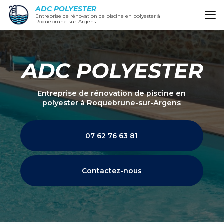
Aller
ADC POLYESTER
au
Entreprise de rénovation de piscine en polyester à
Roquebrune-sur-Argens
contenu
principal
Entreprise de rénovation de piscine en
polyester
à Roquebrune-sur-Argens
07 62 76 63 81
Contactez-nous