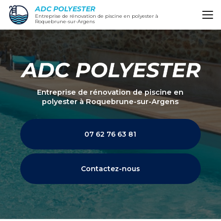
Aller
ADC POLYESTER
au
Entreprise de rénovation de piscine en polyester à
Roquebrune-sur-Argens
contenu
principal
Entreprise de rénovation de piscine en
polyester
à Roquebrune-sur-Argens
07 62 76 63 81
Contactez-nous