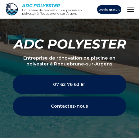
Aller
ADC POLYESTER
au
Devis gratuit
Entreprise de rénovation de piscine en
polyester à Roquebrune-sur-Argens
contenu
principal
Entreprise de rénovation de piscine en
polyester
à Roquebrune-sur-Argens
07 62 76 63 81
Contactez-nous