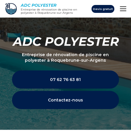
Aller
ADC POLYESTER
au
Devis gratuit
Entreprise de rénovation de piscine en
polyester à Roquebrune-sur-Argens
contenu
principal
Entreprise de rénovation de piscine en
polyester
à Roquebrune-sur-Argens
07 62 76 63 81
Contactez-nous