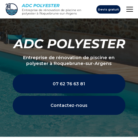
Aller
ADC POLYESTER
au
Devis gratuit
Entreprise de rénovation de piscine en
polyester à Roquebrune-sur-Argens
contenu
principal
Entreprise de rénovation de piscine en
polyester
à Roquebrune-sur-Argens
07 62 76 63 81
Contactez-nous