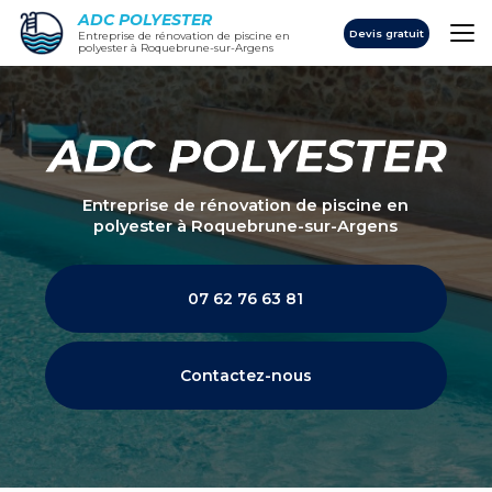
Aller
ADC POLYESTER
au
Devis gratuit
Entreprise de rénovation de piscine en
polyester à Roquebrune-sur-Argens
contenu
principal
Entreprise de rénovation de piscine en
polyester
à Roquebrune-sur-Argens
07 62 76 63 81
Contactez-nous