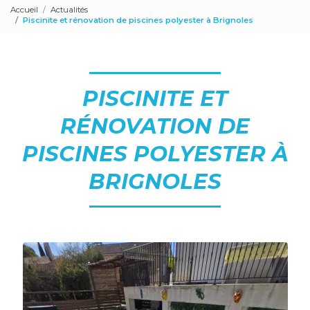
Accueil
Actualités
Piscinite et rénovation de piscines polyester à Brignoles
PISCINITE ET
RÉNOVATION DE
PISCINES POLYESTER À
BRIGNOLES