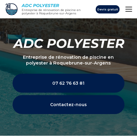
Aller
ADC POLYESTER
au
Devis gratuit
Entreprise de rénovation de piscine en
polyester à Roquebrune-sur-Argens
contenu
principal
Entreprise de rénovation de piscine en
polyester
à Roquebrune-sur-Argens
07 62 76 63 81
Contactez-nous