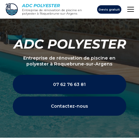
Aller
ADC POLYESTER
au
Devis gratuit
Entreprise de rénovation de piscine en
polyester à Roquebrune-sur-Argens
contenu
principal
Entreprise de rénovation de piscine en
polyester
à Roquebrune-sur-Argens
07 62 76 63 81
Contactez-nous