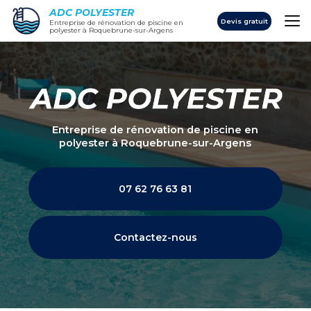
Aller
ADC POLYESTER
au
Devis gratuit
Entreprise de rénovation de piscine en
polyester à Roquebrune-sur-Argens
contenu
principal
Entreprise de rénovation de piscine en
polyester
à Roquebrune-sur-Argens
07 62 76 63 81
Contactez-nous